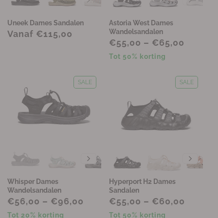
i
e
Uneek Dames Sandalen
Astoria West Dames
Wandelsandalen
Vanaf €115,00
:
€55,00 – €65,00
Tot 50% korting
SALE
SALE
Whisper Dames
Hyperport H2 Dames
Wandelsandalen
Sandalen
€56,00 – €96,00
€55,00 – €60,00
Tot 20% korting
Tot 50% korting