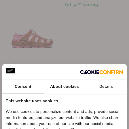
Tot 50% korting
Hyperport H2 Dames
Sandalen
Consent
About cookies
Details
€130,00
This website uses cookies
We use cookies to personalize content and ads, provide social
media features, and analyze our website traffic. We also share
Welkom bij KEEN
Waterbestendige outdoor-,
information about your use of our site with our social media,
trekking en wandelsandalen voor