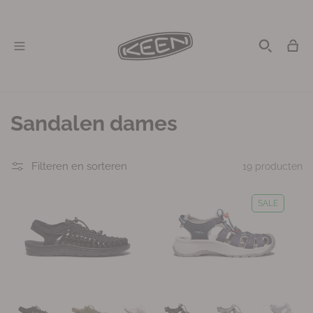
Meteen
naar de
content
Winkelwag
C
Sandalen dames
o
Filteren en sorteren
19 producten
l
l
SALE
e
c
t