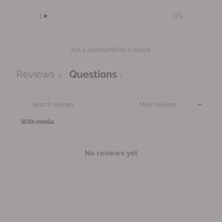
1
0
%
Ask a question
Write a review
Reviews
Questions
0
1
With media
No reviews yet