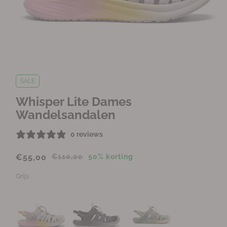
M
e
d
SALE
i
a
Whisper Lite Dames
1
Wandelsandalen
o
p
e
0 reviews
n
e
€55,00
€110,00
50% korting
n
i
n
Grijs
m
o
d
a
a
l