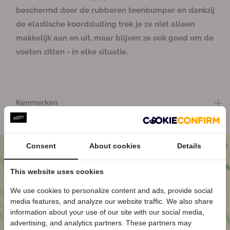
h
h
beschermd door de rubberen teenbumper en dankzij
i
i
de elastische koordsluiting trek je ze niet alleen
s
s
makkelijk aan en uit, maar blijven ze ook goed om de
p
p
e
e
voeten zitten - in elke situatie.
r
r
L
L
i
i
t
t
Kenmerken
e
e
D
D
a
a
m
m
Consent
About cookies
Details
e
e
s
s
This website uses cookies
W
W
We use cookies to personalize content and ads, provide social
a
a
media features, and analyze our website traffic. We also share
Welkom bij KEEN
n
n
information about your use of our site with our social media,
d
d
Ontvang
5% korting
op je eerste bestelling
advertising, and analytics partners. These partners may
e
e