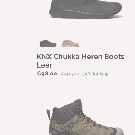
c
t
i
e
KNX Chukka Heren Boots
:
Leer
€98,00
€140,00
30% korting