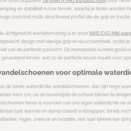
s er onze populaire
Targhee IV Mid wandelschoen
voor heren
emping en stabiliteit in ruw terrein, waarbij je tenen worden
ge zool met multi-directioneel profiel die de grip en tractie 
, lichtgewicht wandelervaring is er onze
NXIS EVO Mid wan
tgewicht design met stevige grip en duurzaamheid, zodat je 
iet van de perfecte pasvorm. De herenboots kunnen goed o
gevarieerd terrein, wat ze de perfecte keuze maakt voor spo
andelschoenen voor optimale waterdi
naar de beste waterdichte wandelschoenen, dan zijn hoge wa
minder kans om via de bovenzijde de schoen binnen te dringe
elschoenen heren is voorzien van ons eigen waterdichte e
aan laat warmte en damp (zweet) ontsnappen, terwijl vocht
ltwater, regen, sneeuw en modder, niet naar binnen kan drin