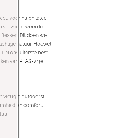
t, voor nu en later.
e een verantwoorde
flessen. Dit doen we
achtige natuur. Hoewel
EEN ons uiterste best
aken van
PFAS-vrije
n vleugje outdoorstijl
amheid en comfort.
tuur!