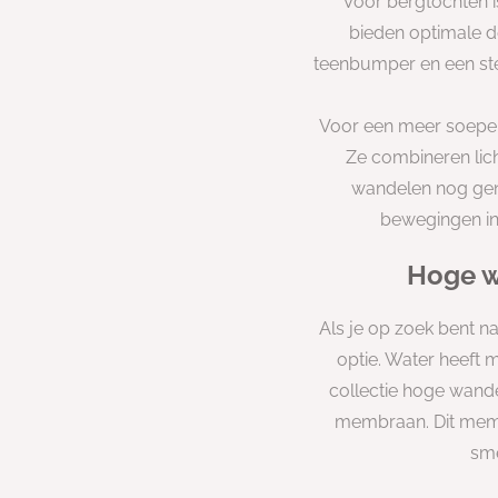
Voor bergtochten i
bieden optimale d
teenbumper en een stevi
Voor een meer soepele
Ze combineren lich
wandelen nog gen
bewegingen in 
Hoge w
Als je op zoek bent 
optie. Water heeft 
collectie hoge wand
membraan. Dit membr
sme