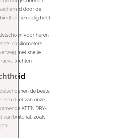
. De bergschoenen
 beschermd door de
biedt die je nodig hebt.
delschoen
voor heren.
zelfs na kilometers
verweg met snelle
rtieve tochten.
chtheid
ndelschoenen de beste
n. Een deel van onze
n ademende KEEN.DRY-
 van buitenaf, zoals
gen.