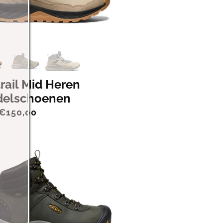
rail Mid Heren
elschoenen
 €150,00