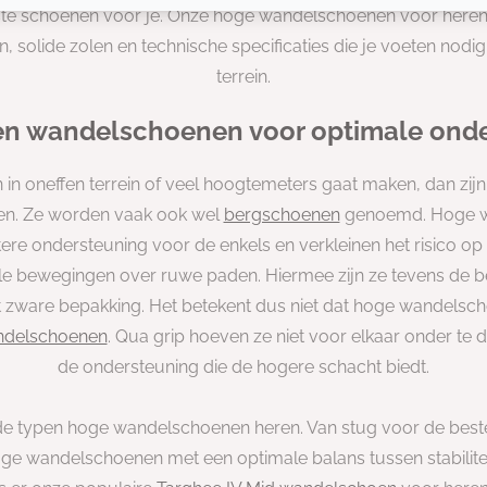
iste schoenen voor je. Onze hoge wandelschoenen voor heren
 solide zolen en technische specificaties die je voeten nod
terrein.
n wandelschoenen voor optimale ond
 in oneffen terrein of veel hoogtemeters gaat maken, dan zi
n. Ze worden vaak ook wel
bergschoenen
genoemd. Hoge w
ere ondersteuning voor de enkels en verkleinen het risico op
lle bewegingen over ruwe paden. Hiermee zijn ze tevens de be
 zware bepakking. Het betekent dus niet dat hoge wandelsch
ndelschoenen
. Qua grip hoeven ze niet voor elkaar onder te do
de ondersteuning die de hogere schacht biedt.
ende typen hoge wandelschoenen heren. Van stug voor de beste 
e wandelschoenen met een optimale balans tussen stabilitei