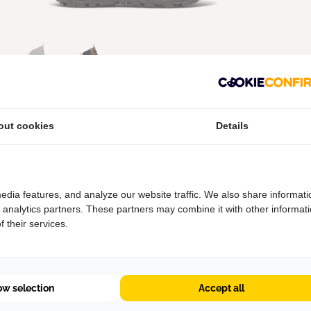
Revel IV Mid Polar Heren
Bergschoenen
out cookies
Details
€190,00
edia features, and analyze our website traffic. We also share informati
d analytics partners. These partners may combine it with other informat
 their services.
Wandelschoenen heren hoog
choenen van KEEN ben je voorbereid op avontuur en hoog
renboots bieden comfort en ondersteuning, of je nu in de wild
ow selection
Accept all
ndelen in de bergen of trekking tochten gaat maken met zwar