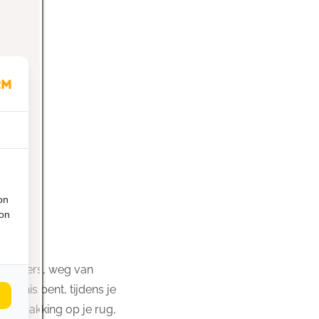
on
ion
temeters, weg van
ernis bent, tijdens je
e bepakking op je rug,