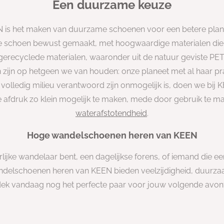
Een duurzame keuze
N is het maken van duurzame schoenen voor een betere planee
 schoen bewust gemaakt, met hoogwaardige materialen di
erecyclede materialen, waaronder uit de natuur geviste PET 
n zijn op hetgeen we van houden: onze planeet met al haar pr
olledig milieu verantwoord zijn onmogelijk is, doen we bij K
 afdruk zo klein mogelijk te maken, mede door gebruik te m
waterafstotendheid
.
Hoge wandelschoenen heren van KEEN
lijke wandelaar bent, een dagelijkse forens, of iemand die ee
ndelschoenen heren van KEEN bieden veelzijdigheid, duurza
ek vandaag nog het perfecte paar voor jouw volgende avon