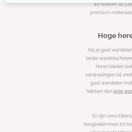
wij hebben de ju
premium materialen,
Hoge here
Als je gaat wandelen
beste wandelschoene
heren bieden bet
verdraaiingen bij sne
gaat wandelen met
hebben dan
lage wa
Er zijn verschill
bergbeklimmen tot hog