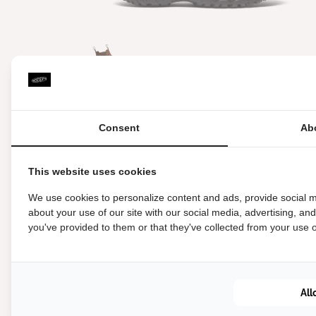
Anchorage IV Heren
Chelsea Boots Leer
Consent
Ab
Vanaf €160,00
This website uses cookies
We use cookies to personalize content and ads, provide social m
about your use of our site with our social media, advertising, an
you've provided to them or that they've collected from your use of
Met hoge wandels
gebaande paden. De he
All
vakantie veel gaat wa