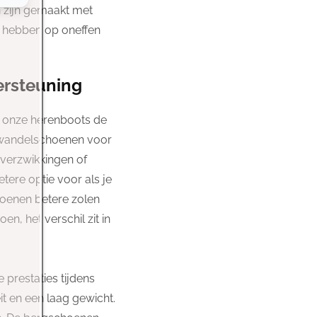
 zijn gemaakt met
ig hebben op oneffen
ersteuning
jn onze herenboots de
andelschoenen voor
 verzwikkingen of
tere optie voor als je
oenen betere zolen
en, het verschil zit in
prestaties tijdens
t en een laag gewicht.