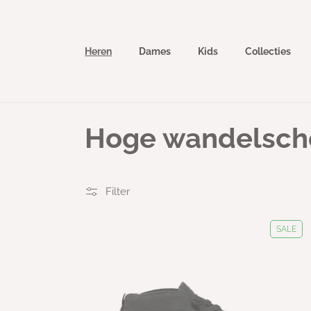
Meteen
naar de
content
Heren
Dames
Kids
Collecties
C
Hoge wandelsch
o
Filter
l
SALE
l
e