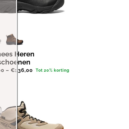
nees Heren
schoenen
00 – €136,00
Tot 20% korting