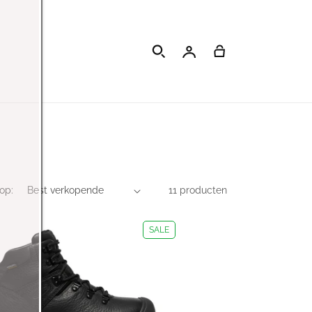
Inloggen
Winkelwagen
op:
11 producten
SALE