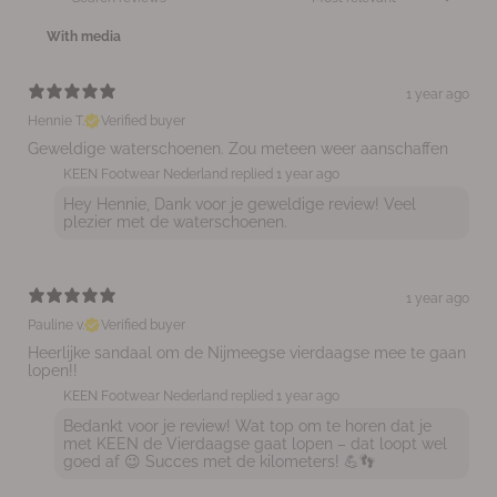
With media
1 year ago
Hennie T.
Verified buyer
Geweldige waterschoenen. Zou meteen weer aanschaffen
KEEN Footwear Nederland replied
1 year ago
Hey Hennie, Dank voor je geweldige review! Veel
plezier met de waterschoenen.
1 year ago
Pauline v.
Verified buyer
Heerlijke sandaal om de Nijmeegse vierdaagse mee te gaan
lopen!!
KEEN Footwear Nederland replied
1 year ago
Bedankt voor je review! Wat top om te horen dat je
met KEEN de Vierdaagse gaat lopen – dat loopt wel
goed af 😉 Succes met de kilometers! 💪👣