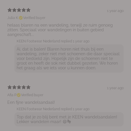
1 year ago
Julia K.
Verified buyer
helaas blaren na een wandeling, terwijl ze ruim genoeg
zitten. Speciaal voor wandelingen in buiten gebied
aangeschaft...
KEEN Footwear Nederland replied
1 year ago
Ai, dat is balen! Blaren horen niet thuis bij een
wandeling, zeker niet met schoenen die daar speciaal
voor bedoeld zijn. Hopelijk zijn de schoenen niet te
groot en heeft de sok niet dubbel gezeten. We horen
het graag als we iets voor u kunnen doen.
1 year ago
Afia P.
Verified buyer
Een fijne wandelsandaal!
KEEN Footwear Nederland replied
1 year ago
Top dat je zo blij bent met je KEEN wandelsandalen!
Lekker wandelen maar! 😄👣