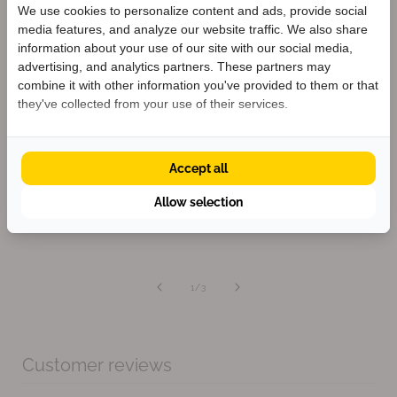
Cleaner Shoes for a Better
We use cookies to personalize content and ads, provide social
Planet
media features, and analyze our website traffic. We also share
Welkom bij KEEN
information about your use of our site with our social media,
Ontvang
5% korting
op je eerste bestelling
advertising, and analytics partners. These partners may
We envision a shoe industry that has a positive impact
én blijf op de hoogte van nieuwe collecties.
combine it with other information you've provided to them or that
on lives without having a negative impact on the
they've collected from your use of their services.
planet. That’s why we've been on a mission since 2003
to make the world’s cleanest shoes.
Accept all
Krijg 5% korting
Allow selection
van
1
/
3
Customer reviews