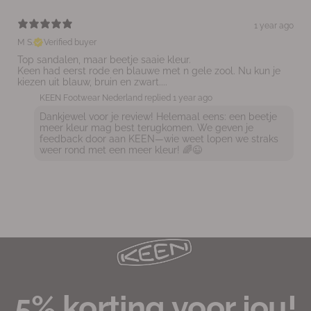
1 year ago
M S.
Verified buyer
Top sandalen, maar beetje saaie kleur.
Keen had eerst rode en blauwe met n gele zool. Nu kun je
kiezen uit blauw, bruin en zwart....
KEEN Footwear Nederland replied
1 year ago
Dankjewel voor je review! Helemaal eens: een beetje
meer kleur mag best terugkomen. We geven je
feedback door aan KEEN—wie weet lopen we straks
weer rond met een meer kleur! 🌈😉
5% korting voor jou!