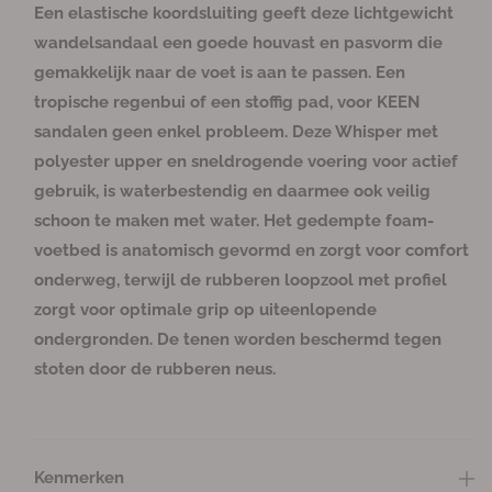
l
f
l
f
f
t
t
t
t
t
c
c
c
c
c
b
b
b
b
Een elastische koordsluiting geeft deze lichtgewicht
n
n
n
b
b
b
b
b
h
h
h
h
h
a
a
a
a
v
v
i
i
i
e
e
e
e
e
i
i
i
i
i
a
a
a
a
wandelsandaal een goede houvast en pasvorm die
e
e
e
s
s
s
s
s
k
k
k
k
k
r
r
r
r
e
e
t
t
t
c
c
c
c
c
b
b
b
b
b
gemakkelijk naar de voet is aan te passen. Een
r
r
b
b
b
h
h
h
h
h
a
a
a
a
a
e
e
e
i
i
i
i
i
a
a
a
a
a
tropische regenbui of een stoffig pad, voor KEEN
l
h
s
s
s
k
k
k
k
k
r
r
r
r
r
c
c
c
b
b
b
b
b
a
o
sandalen geen enkel probleem. Deze Whisper met
h
h
h
a
a
a
a
a
g
g
i
i
i
a
a
a
a
a
polyester upper en sneldrogende voering voor actief
k
k
k
r
r
r
r
r
e
e
b
b
b
gebruik, is waterbestendig en daarmee ook veilig
a
a
a
n
n
a
a
a
schoon te maken met water. Het gedempte foam-
v
v
r
r
r
voetbed is anatomisch gevormd en zorgt voor comfort
o
o
onderweg, terwijl de rubberen loopzool met profiel
o
o
r
r
zorgt voor optimale grip op uiteenlopende
W
W
ondergronden. De tenen worden beschermd tegen
h
h
stoten door de rubberen neus.
i
i
s
s
p
p
e
e
Kenmerken
r
r