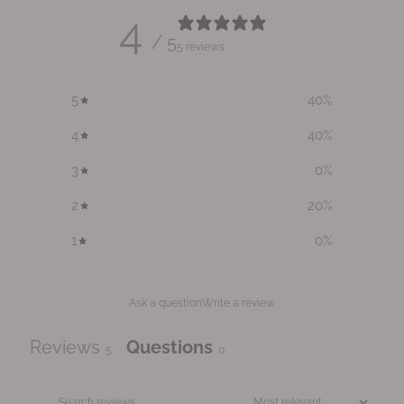
4
/ 5
5 reviews
5
40
%
4
40
%
3
0
%
2
20
%
1
0
%
Ask a question
Write a review
Reviews
Questions
5
0