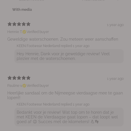
With media
1 year ago
Hennie T.
Verified buyer
Geweldige waterschoenen. Zou meteen weer aanschaffen
KEEN Footwear Nederland replied
1 year ago
Hey Hennie, Dank voor je geweldige review! Veel
plezier met de waterschoenen.
1 year ago
Pauline v.
Verified buyer
Heerlijke sandaal om de Nijmeegse vierdaagse mee te gaan
lopen!!
KEEN Footwear Nederland replied
1 year ago
Bedankt voor je review! Wat top om te horen dat je
met KEEN de Vierdaagse gaat lopen – dat loopt wel
goed af 😉 Succes met de kilometers! 💪👣