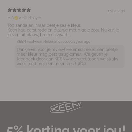
1 year ago
M S.
Verified buyer
Top sandalen, maar beetje saaie kleur.
Keen had eerst rode en blauwe met n gele zool. Nu kun je
kiezen uit blauw, bruin en zwart....
KEEN Footwear Nederland replied
1 year ago
Dankjewel voor je review! Helemaal eens: een beetje
meer kleur mag best terugkomen. We geven je
feedback door aan KEEN—wie weet lopen we straks
weer rond met een meer kleur! 🌈😉
5% korting voor jou!