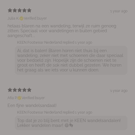
1 year ago
Julia K.
Verified buyer
helaas blaren na een wandeling, terwijl ze ruim genoeg
zitten. Speciaal voor wandelingen in buiten gebied
aangeschaft...
KEEN Footwear Nederland replied
1 year ago
Ai, dat is balen! Blaren horen niet thuis bij een
wandeling, zeker niet met schoenen die daar speciaal
voor bedoeld zijn. Hopelijk zijn de schoenen niet te
groot en heeft de sok niet dubbel gezeten. We horen
het graag als we iets voor u kunnen doen.
1 year ago
Afia P.
Verified buyer
Een fijne wandelsandaal!
KEEN Footwear Nederland replied
1 year ago
Top dat je zo blij bent met je KEEN wandelsandalen!
Lekker wandelen maar! 😄👣