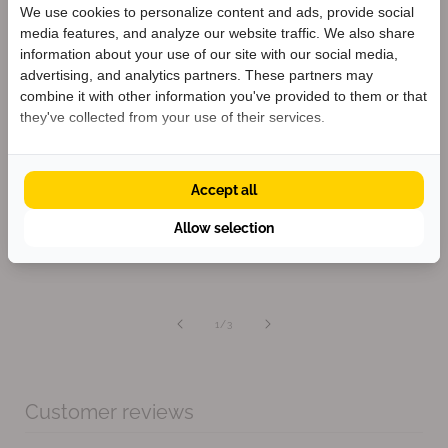
Cleaner Shoes for a Better
We use cookies to personalize content and ads, provide social
Planet
media features, and analyze our website traffic. We also share
Welkom bij KEEN
information about your use of our site with our social media,
Ontvang
5% korting
op je eerste bestelling
advertising, and analytics partners. These partners may
We envision a shoe industry that has a positive impact
én blijf op de hoogte van nieuwe collecties.
combine it with other information you've provided to them or that
on lives without having a negative impact on the
they've collected from your use of their services.
planet. That’s why we've been on a mission since 2003
to make the world’s cleanest shoes.
Accept all
Krijg 5% korting
Allow selection
van
1
/
3
Customer reviews