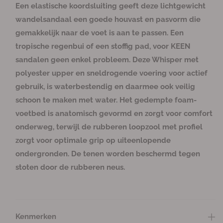
l
f
l
f
f
t
t
t
t
t
c
c
c
c
c
b
b
b
b
Een elastische koordsluiting geeft deze lichtgewicht
n
n
n
b
b
b
b
b
h
h
h
h
h
a
a
a
a
v
v
i
i
i
e
e
e
e
e
i
i
i
i
i
a
a
a
a
wandelsandaal een goede houvast en pasvorm die
e
e
e
s
s
s
s
s
k
k
k
k
k
r
r
r
r
e
e
t
t
t
c
c
c
c
c
b
b
b
b
b
gemakkelijk naar de voet is aan te passen. Een
r
r
b
b
b
h
h
h
h
h
a
a
a
a
a
e
e
e
i
i
i
i
i
a
a
a
a
a
tropische regenbui of een stoffig pad, voor KEEN
l
h
s
s
s
k
k
k
k
k
r
r
r
r
r
c
c
c
b
b
b
b
b
a
o
sandalen geen enkel probleem. Deze Whisper met
h
h
h
a
a
a
a
a
g
g
i
i
i
a
a
a
a
a
polyester upper en sneldrogende voering voor actief
k
k
k
r
r
r
r
r
e
e
b
b
b
gebruik, is waterbestendig en daarmee ook veilig
a
a
a
n
n
a
a
a
schoon te maken met water. Het gedempte foam-
v
v
r
r
r
voetbed is anatomisch gevormd en zorgt voor comfort
o
o
onderweg, terwijl de rubberen loopzool met profiel
o
o
r
r
zorgt voor optimale grip op uiteenlopende
W
W
ondergronden. De tenen worden beschermd tegen
h
h
stoten door de rubberen neus.
i
i
s
s
p
p
e
e
Kenmerken
r
r