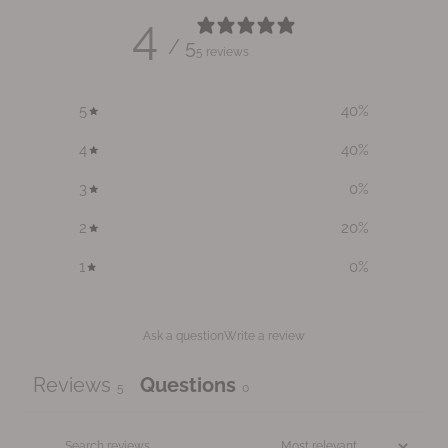
4
/ 5
5 reviews
5
40
%
4
40
%
3
0
%
2
20
%
1
0
%
Ask a question
Write a review
Reviews
Questions
5
0