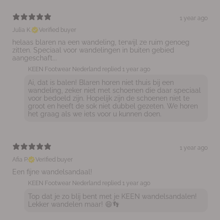
1 year ago
Julia K.
Verified buyer
helaas blaren na een wandeling, terwijl ze ruim genoeg
zitten. Speciaal voor wandelingen in buiten gebied
aangeschaft...
KEEN Footwear Nederland replied
1 year ago
Ai, dat is balen! Blaren horen niet thuis bij een
wandeling, zeker niet met schoenen die daar speciaal
voor bedoeld zijn. Hopelijk zijn de schoenen niet te
groot en heeft de sok niet dubbel gezeten. We horen
het graag als we iets voor u kunnen doen.
1 year ago
Afia P.
Verified buyer
Een fijne wandelsandaal!
KEEN Footwear Nederland replied
1 year ago
Top dat je zo blij bent met je KEEN wandelsandalen!
Lekker wandelen maar! 😄👣