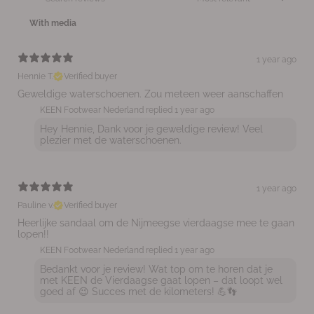
With media
1 year ago
Hennie T.
Verified buyer
Geweldige waterschoenen. Zou meteen weer aanschaffen
KEEN Footwear Nederland replied
1 year ago
Hey Hennie, Dank voor je geweldige review! Veel
plezier met de waterschoenen.
1 year ago
Pauline v.
Verified buyer
Heerlijke sandaal om de Nijmeegse vierdaagse mee te gaan
lopen!!
KEEN Footwear Nederland replied
1 year ago
Bedankt voor je review! Wat top om te horen dat je
met KEEN de Vierdaagse gaat lopen – dat loopt wel
goed af 😉 Succes met de kilometers! 💪👣