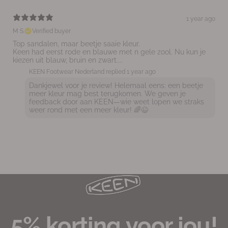
1 year ago
M S.
Verified buyer
Top sandalen, maar beetje saaie kleur.
Keen had eerst rode en blauwe met n gele zool. Nu kun je
kiezen uit blauw, bruin en zwart....
KEEN Footwear Nederland replied
1 year ago
Dankjewel voor je review! Helemaal eens: een beetje
meer kleur mag best terugkomen. We geven je
feedback door aan KEEN—wie weet lopen we straks
weer rond met een meer kleur! 🌈😉
5% korting voor jou!