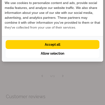
Cleaner Shoes for a Better
We use cookies to personalize content and ads, provide social
Planet
media features, and analyze our website traffic. We also share
Welkom bij KEEN
information about your use of our site with our social media,
Ontvang
5% korting
op je eerste bestelling
advertising, and analytics partners. These partners may
We envision a shoe industry that has a positive impact
én blijf op de hoogte van nieuwe collecties.
combine it with other information you've provided to them or that
on lives without having a negative impact on the
they've collected from your use of their services.
planet. That’s why we've been on a mission since 2003
to make the world’s cleanest shoes.
Accept all
Krijg 5% korting
Allow selection
van
1
/
3
Customer reviews