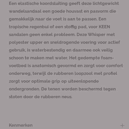
l
f
l
f
f
t
t
t
t
t
c
c
c
c
c
b
b
b
b
b
Een elastische koordsluiting geeft deze lichtgewicht
n
n
n
b
b
b
b
b
h
h
h
h
h
a
a
a
a
a
v
v
i
i
i
e
e
e
e
e
i
i
i
i
i
a
a
a
a
a
wandelsandaal een goede houvast en pasvorm die
e
e
e
s
s
s
s
s
k
k
k
k
k
r
r
r
r
r
e
e
t
t
t
c
c
c
c
c
b
b
b
b
b
gemakkelijk naar de voet is aan te passen. Een
r
r
b
b
b
h
h
h
h
h
a
a
a
a
a
e
e
e
i
i
i
i
i
a
a
a
a
a
tropische regenbui of een stoffig pad, voor KEEN
l
h
s
s
s
k
k
k
k
k
r
r
r
r
r
c
c
c
b
b
b
b
b
a
o
sandalen geen enkel probleem. Deze Whisper met
h
h
h
a
a
a
a
a
g
g
i
i
i
a
a
a
a
a
polyester upper en sneldrogende voering voor actief
k
k
k
r
r
r
r
r
e
e
b
b
b
gebruik, is waterbestendig en daarmee ook veilig
a
a
a
n
n
a
a
a
schoon te maken met water. Het gedempte foam-
v
v
r
r
r
voetbed is anatomisch gevormd en zorgt voor comfort
o
o
onderweg, terwijl de rubberen loopzool met profiel
o
o
r
r
zorgt voor optimale grip op uiteenlopende
W
W
ondergronden. De tenen worden beschermd tegen
h
h
stoten door de rubberen neus.
i
i
s
s
p
p
e
e
Kenmerken
r
r