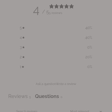
4
/ 5
5 reviews
5
40
%
4
40
%
3
0
%
2
20
%
1
0
%
Ask a question
Write a review
Reviews
Questions
5
0