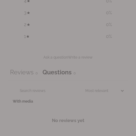
4
0
%
3
0
%
2
0
%
1
0
%
Ask a question
Write a review
Reviews
Questions
0
0
With media
No reviews yet