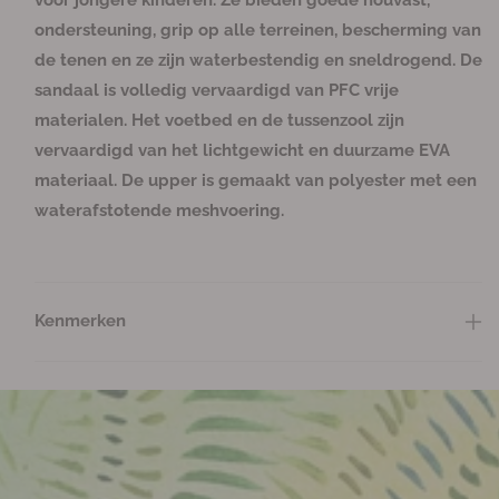
voor jongere kinderen. Ze bieden goede houvast,
e
s
s
s
s
s
e
e
b
t
c
c
c
c
c
ondersteuning, grip op alle terreinen, bescherming van
a
r
r
b
h
h
h
h
h
a
e
i
i
i
i
i
de tenen en ze zijn waterbestendig en sneldrogend. De
l
r
h
s
k
k
k
k
k
c
b
b
b
b
b
a
o
sandaal is volledig vervaardigd van PFC vrije
h
a
a
a
a
a
g
g
i
a
a
a
a
a
materialen. Het voetbed en de tussenzool zijn
k
r
r
r
r
r
e
e
b
vervaardigd van het lichtgewicht en duurzame EVA
a
n
n
a
materiaal. De upper is gemaakt van polyester met een
v
v
r
waterafstotende meshvoering.
o
o
o
o
r
r
N
N
e
e
Kenmerken
w
w
p
p
o
o
r
r
t
t
N
N
e
e