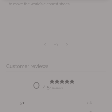
l
l
to make the world’s cleanest shoes.
e
e
n
n
van
1
/
3
Customer reviews
0
/ 5
0 reviews
5
0
%