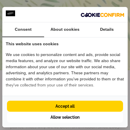
o
o
H
H
2
2
Y
Y
Consent
About cookies
Details
o
o
u
u
This website uses cookies
n
n
g
g
We use cookies to personalize content and ads, provide social
e
e
media features, and analyze our website traffic. We also share
Welkom bij KEEN
r
r
information about your use of our site with our social media,
Ontvang
5% korting
op je eerste bestelling
K
K
advertising, and analytics partners. These partners may
én blijf op de hoogte van nieuwe collecties.
combine it with other information you've provided to them or that
i
i
Cleaner Shoes for a Better
they've collected from your use of their services.
d
d
s
s
Planet
S
S
a
a
Accept all
Krijg 5% korting
We envision a shoe industry that has a positive impact
n
n
Allow selection
on lives without having a negative impact on the
d
d
a
a
planet. That’s why we've been on a mission since 2003