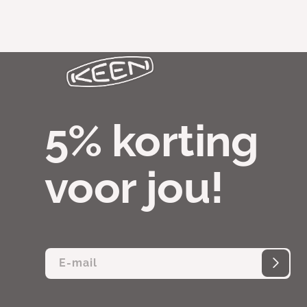
5% korting
voor jou!
E‑mail