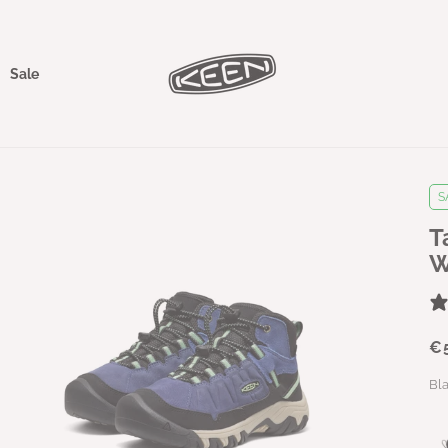
Sale
S
T
W
€
Bl