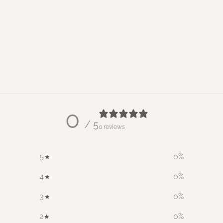
0
/ 5
0 reviews
5
0
%
4
0
%
3
0
%
2
0
%