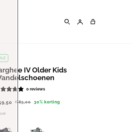
Inloggen
Winkelwagen
ALE
arghee IV Older Kids
andelschoenen
0 reviews
59,50
€85,00
30% korting
auw