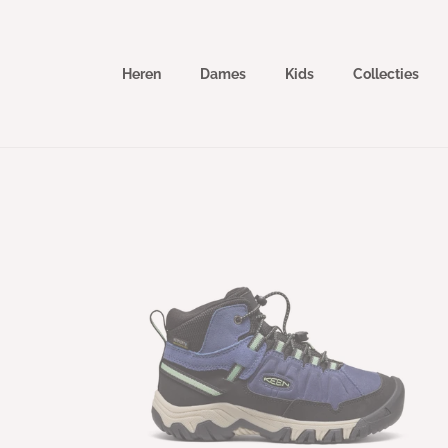
Meteen
naar de
content
Heren
Dames
Kids
Collecties
Ga direct naar
productinformatie