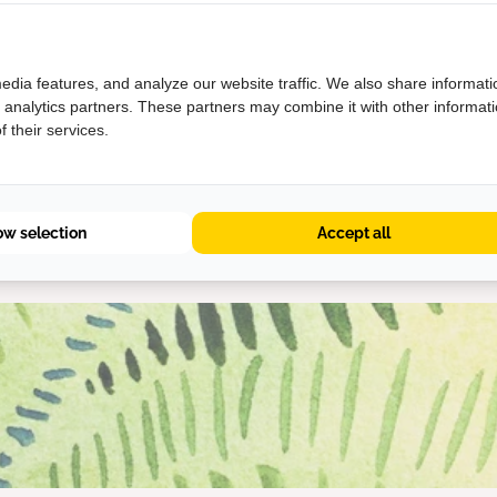
edia features, and analyze our website traffic. We also share informati
d analytics partners. These partners may combine it with other informat
ner Shoes for a Better P
 their services.
 shoe industry that has a positive impact on lives without ha
act on the planet. That’s why we've been on a mission since 
ow selection
Accept all
leanest shoes.