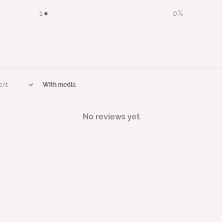
1
0
%
With media
No reviews yet