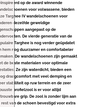
l
l
ïnspireerd op de award winnende
n
n
v
v
i
i
ndelschoenen voor volwassene, bieden
e
e
e
e
t
t
ze Targhee IV wandelschoenen voor
r
r
b
b
e
e
l
h
nderen dezelfde geweldige
s
s
c
c
a
o
genschappen aangepast op de
h
h
g
g
i
i
ndervoeten. De vierde generatie van de
k
k
e
e
b
b
pulaire Targhee is nog verder geüpdatet
a
a
n
n
a
a
 hem nog duurzamer en comfortabeler
v
v
r
r
o
o
 maken. De wandelschoenen zijn gemaakt
o
o
t de beste materialen voor optimale
r
r
estaties. Ze zijn waterdicht, bieden een
T
T
og draagcomfort met veel demping en
a
a
r
r
er stabiliteit op ruw terrein en de zeer
g
g
buuste profielzool is er voor altijd
h
h
trouwbare grip. De zool is zonder lijm aan
e
e
 rest van de schoen bevestigd voor extra
e
e