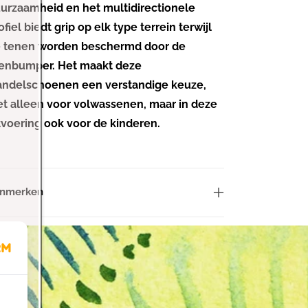
urzaamheid en het multidirectionele
I
I
V
V
ofiel biedt grip op elk type terrein terwijl
O
O
 tenen worden beschermd door de
l
l
enbumper. Het maakt deze
d
d
ndelschoenen een verstandige keuze,
e
e
et alleen voor volwassenen, maar in deze
r
r
K
K
tvoering ook voor de kinderen.
i
i
d
d
s
s
W
W
nmerken
a
a
n
n
d
d
e
e
l
l
s
s
c
c