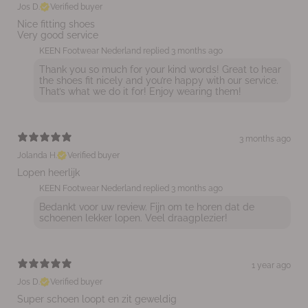
Jos D.
Verified buyer
Nice fitting shoes
Very good service
KEEN Footwear Nederland replied
3 months ago
Thank you so much for your kind words! Great to hear
the shoes fit nicely and you’re happy with our service.
That’s what we do it for! Enjoy wearing them!
3 months ago
Jolanda H.
Verified buyer
Lopen heerlijk
KEEN Footwear Nederland replied
3 months ago
Bedankt voor uw review. Fijn om te horen dat de
schoenen lekker lopen. Veel draagplezier!
1 year ago
Jos D.
Verified buyer
Super schoen loopt en zit geweldig