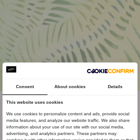
e
e
n
n
Consent
About cookies
Details
This website uses cookies
Cleaner Shoes for a Better
We use cookies to personalize content and ads, provide social
Planet
media features, and analyze our website traffic. We also share
Welkom bij KEEN
information about your use of our site with our social media,
Ontvang
5% korting
op je eerste bestelling
advertising, and analytics partners. These partners may
We envision a shoe industry that has a positive impact
én blijf op de hoogte van nieuwe collecties.