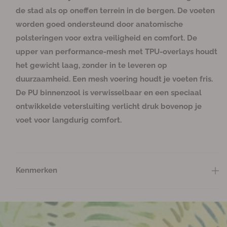
4
4
de stad als op oneffen terrein in de bergen. De voeten
0
0
worden goed ondersteund door anatomische
0
0
D
D
polsteringen voor extra veiligheid en comfort. De
a
a
upper van performance-mesh met TPU-overlays houdt
m
m
het gewicht laag, zonder in te leveren op
e
e
duurzaamheid. Een mesh voering houdt je voeten fris.
s
s
De PU binnenzool is verwisselbaar en een speciaal
W
W
ontwikkelde vetersluiting verlicht druk bovenop je
a
a
n
n
voet voor langdurig comfort.
d
d
e
e
l
l
s
s
Kenmerken
c
c
h
h
o
o
e
e
n
n