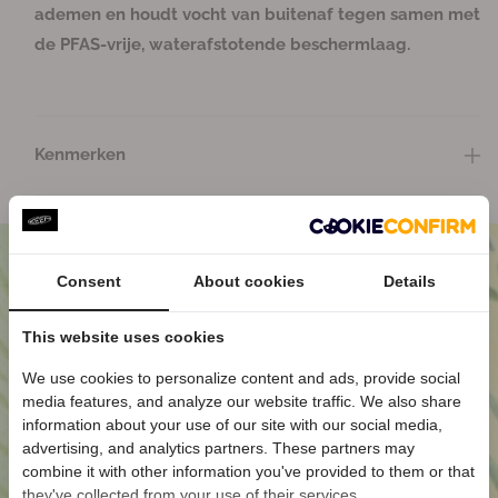
m
m
ademen en houdt vocht van buitenaf tegen samen met
e
e
de PFAS-vrije, waterafstotende beschermlaag.
s
s
W
W
a
a
n
n
Kenmerken
d
d
e
e
l
l
s
s
c
c
Consent
About cookies
Details
h
h
o
o
e
e
This website uses cookies
n
n
We use cookies to personalize content and ads, provide social
e
e
media features, and analyze our website traffic. We also share
Welkom bij KEEN
n
n
information about your use of our site with our social media,
Ontvang
5% korting
op je eerste bestelling
advertising, and analytics partners. These partners may
én blijf op de hoogte van nieuwe collecties.
combine it with other information you've provided to them or that
they've collected from your use of their services.