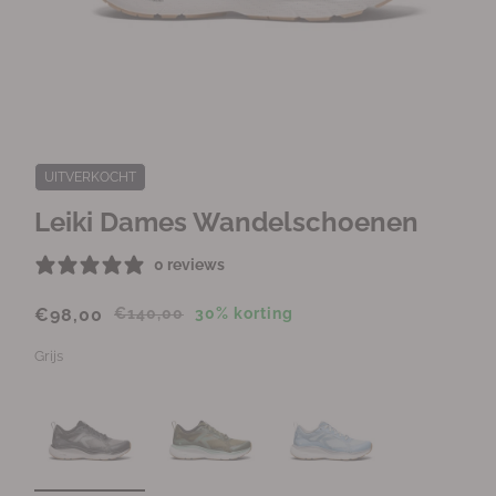
M
e
d
UITVERKOCHT
i
a
Leiki Dames Wandelschoenen
1
o
0 reviews
p
e
n
€98,00
€140,00
30% korting
e
n
Grijs
i
n
m
o
d
a
a
l