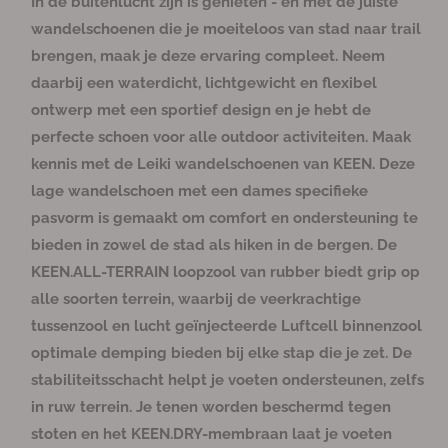
In de buitenlucht zijn is genieten - en met de juiste
n
n
n
b
b
b
b
h
h
h
h
v
v
i
i
i
e
e
e
e
i
i
i
i
wandelschoenen die je moeiteloos van stad naar trail
e
e
e
s
s
s
s
k
k
k
k
e
e
t
t
t
c
c
c
c
b
b
b
b
brengen, maak je deze ervaring compleet. Neem
r
r
b
b
b
h
h
h
h
a
a
a
a
e
e
e
i
i
i
i
a
a
a
a
daarbij een waterdicht, lichtgewicht en flexibel
l
h
s
s
s
k
k
k
k
r
r
r
r
c
c
c
b
b
b
b
a
o
ontwerp met een sportief design en je hebt de
h
h
h
a
a
a
a
g
g
i
i
i
a
a
a
a
perfecte schoen voor alle outdoor activiteiten. Maak
k
k
k
r
r
r
r
e
e
b
b
b
kennis met de Leiki wandelschoenen van KEEN. Deze
a
a
a
n
n
a
a
a
lage wandelschoen met een dames specifieke
v
v
r
r
r
pasvorm is gemaakt om comfort en ondersteuning te
o
o
bieden in zowel de stad als hiken in de bergen. De
o
o
r
r
KEEN.ALL-TERRAIN loopzool van rubber biedt grip op
L
L
alle soorten terrein, waarbij de veerkrachtige
e
e
tussenzool en lucht geïnjecteerde Luftcell binnenzool
i
i
optimale demping bieden bij elke stap die je zet. De
k
k
stabiliteitsschacht helpt je voeten ondersteunen, zelfs
i
i
D
D
in ruw terrein. Je tenen worden beschermd tegen
a
a
stoten en het KEEN.DRY-membraan laat je voeten