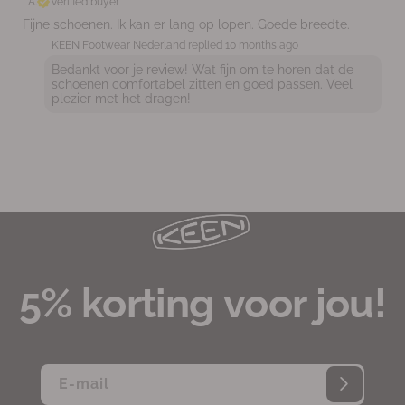
I A.
Verified buyer
Fijne schoenen. Ik kan er lang op lopen. Goede breedte.
KEEN Footwear Nederland replied
10 months ago
Bedankt voor je review! Wat fijn om te horen dat de
schoenen comfortabel zitten en goed passen. Veel
plezier met het dragen!
5% korting voor jou!
E‑mail