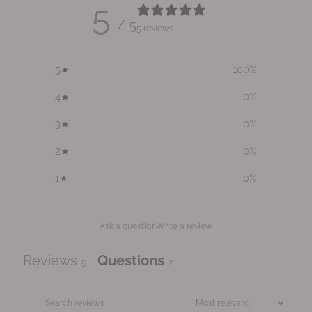
5
/ 5
5 reviews
5
100
%
4
0
%
3
0
%
2
0
%
1
0
%
Ask a question
Write a review
Reviews
Questions
5
2