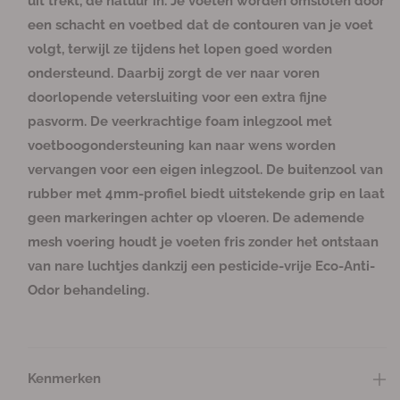
uit trekt, de natuur in. Je voeten worden omsloten door
v
v
een schacht en voetbed dat de contouren van je voet
o
o
volgt, terwijl ze tijdens het lopen goed worden
o
o
r
r
ondersteund. Daarbij zorgt de ver naar voren
J
J
doorlopende vetersluiting voor een extra fijne
a
a
pasvorm. De veerkrachtige foam inlegzool met
s
s
voetboogondersteuning kan naar wens worden
p
p
vervangen voor een eigen inlegzool. De buitenzool van
e
e
r
r
rubber met 4mm-profiel biedt uitstekende grip en laat
Z
Z
geen markeringen achter op vloeren. De ademende
i
i
mesh voering houdt je voeten fris zonder het ontstaan
o
o
van nare luchtjes dankzij een pesticide-vrije Eco-Anti-
n
n
Odor behandeling.
i
i
c
c
D
D
a
a
m
m
Kenmerken
e
e