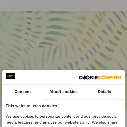
s
s
S
S
n
n
e
e
a
a
k
k
e
e
r
r
s
s
S
S
u
u
e
e
d
d
e
e
Consent
About cookies
Details
This website uses cookies
We use cookies to personalize content and ads, provide social
Cleaner Shoes for a Better
media features, and analyze our website traffic. We also share
Welkom bij KEEN