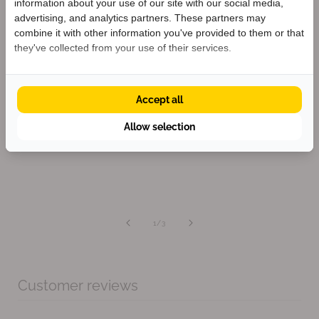
information about your use of our site with our social media,
Planet
Ontvang
5% korting
op je eerste bestelling
advertising, and analytics partners. These partners may
én blijf op de hoogte van nieuwe collecties.
combine it with other information you've provided to them or that
they've collected from your use of their services.
We envision a shoe industry that has a positive impact
on lives without having a negative impact on the
planet. That’s why we've been on a mission since 2003
Accept all
Krijg 5% korting
to make the world’s cleanest shoes.
Allow selection
van
1
/
3
Customer reviews