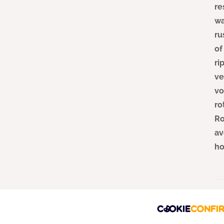
re
wa
ru
of
ri
ve
vo
ro
Ro
av
ho
Ke