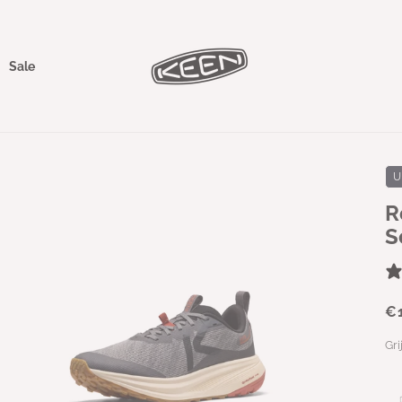
Sale
U
R
S
€
Gri