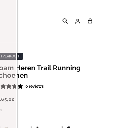
Inloggen
Winkelwagen
ITVERKOCHT
oam Heren Trail Running
choenen
0 reviews
165,00
js