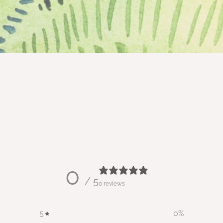
0
/ 5
0 reviews
5
0
%