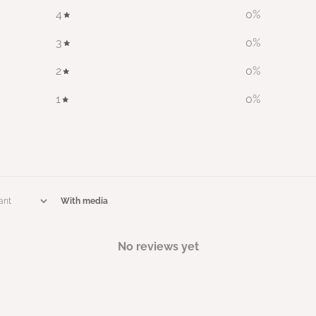
4
0
%
3
0
%
2
0
%
1
0
%
With media
No reviews yet