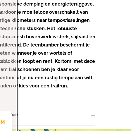
o
o
sponsieve demping en energieteruggave,
o
o
ardoor je moeiteloos overschakelt van
r
r
stige kilometers naar tempowisselingen
R
R
 technische stukken. Het robuuste
o
o
a
a
pstop-mesh bovenwerk is sterk, slijtvast en
m
m
ntilerend. De teenbumber beschermt je
H
H
eten wanneer je over wortels of
e
e
tsblokken loopt en rent. Kortom: met deze
r
r
am trailschoenen ben je klaar voor
e
e
n
n
ontuur, of je nu een rustig tempo aan wilt
T
T
uden of kies voor een trailrun.
r
r
a
a
i
i
l
l
nmerken
R
R
u
u
n
n