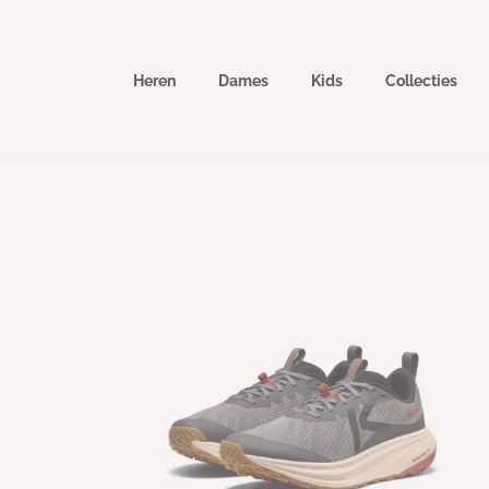
Meteen
naar de
content
Heren
Dames
Kids
Collecties
Ga direct naar
productinformatie