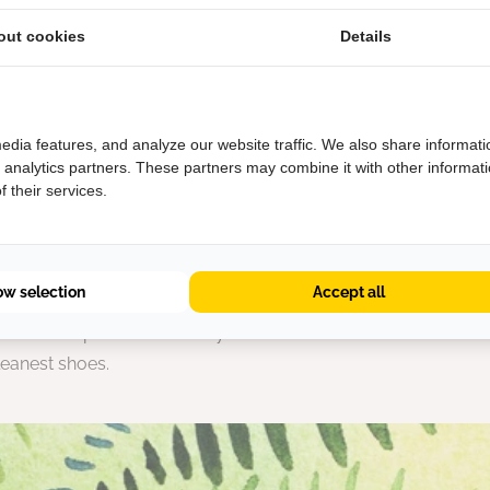
out cookies
Details
edia features, and analyze our website traffic. We also share informati
d analytics partners. These partners may combine it with other informat
 their services.
ner Shoes for a Better P
ow selection
Accept all
 shoe industry that has a positive impact on lives without ha
act on the planet. That’s why we've been on a mission since 
leanest shoes.