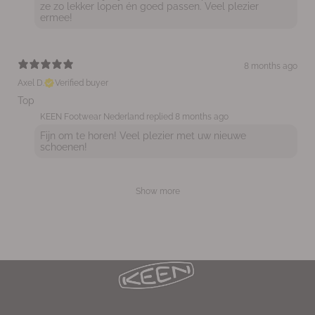
ze zo lekker lopen én goed passen. Veel plezier
ermee!
8 months ago
Axel D.
Verified buyer
Top
KEEN Footwear Nederland replied
8 months ago
Fijn om te horen! Veel plezier met uw nieuwe
schoenen!
Show more