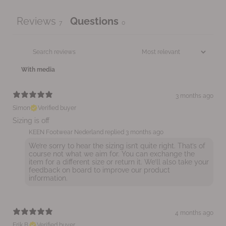
Reviews
Questions
7
0
With media
3 months ago
Simon
Verified buyer
Sizing is off
KEEN Footwear Nederland replied
3 months ago
We’re sorry to hear the sizing isn’t quite right. That’s of
course not what we aim for. You can exchange the
item for a different size or return it. We’ll also take your
feedback on board to improve our product
information.
4 months ago
Erik B.
Verified buyer