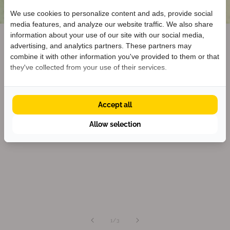
e
e
We use cookies to personalize content and ads, provide social
L
L
media features, and analyze our website traffic. We also share
Welkom bij KEEN
a
a
information about your use of our site with our social media,
b
b
Ontvang
5% korting
op je eerste bestelling
advertising, and analytics partners. These partners may
Cleaner Shoes for a Better
én blijf op de hoogte van nieuwe collecties.
combine it with other information you've provided to them or that
they've collected from your use of their services.
Planet
We envision a shoe industry that has a positive impact
Accept all
Krijg 5% korting
on lives without having a negative impact on the
planet. That’s why we've been on a mission since 2003
Allow selection
to make the world’s cleanest shoes.
van
1
/
3