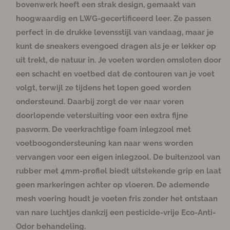
e
e
e
e
i
i
i
i
i
a
a
a
a
a
bovenwerk heeft een strak design, gemaakt van
l
h
s
s
s
s
k
k
k
k
k
r
r
r
r
r
c
c
c
c
b
b
b
b
b
a
o
hoogwaardig en LWG-gecertificeerd leer. Ze passen
h
h
h
h
a
a
a
a
a
g
g
i
i
i
i
a
a
a
a
a
perfect in de drukke levensstijl van vandaag, maar je
k
k
k
k
r
r
r
r
r
e
e
b
b
b
b
kunt de sneakers evengoed dragen als je er lekker op
a
a
a
a
n
n
a
a
a
a
uit trekt, de natuur in. Je voeten worden omsloten door
v
v
r
r
r
r
een schacht en voetbed dat de contouren van je voet
o
o
volgt, terwijl ze tijdens het lopen goed worden
o
o
r
r
ondersteund. Daarbij zorgt de ver naar voren
J
J
doorlopende vetersluiting voor een extra fijne
a
a
pasvorm. De veerkrachtige foam inlegzool met
s
s
voetboogondersteuning kan naar wens worden
p
p
vervangen voor een eigen inlegzool. De buitenzool van
e
e
r
r
rubber met 4mm-profiel biedt uitstekende grip en laat
Z
Z
geen markeringen achter op vloeren. De ademende
i
i
mesh voering houdt je voeten fris zonder het ontstaan
o
o
van nare luchtjes dankzij een pesticide-vrije Eco-Anti-
n
n
Odor behandeling.