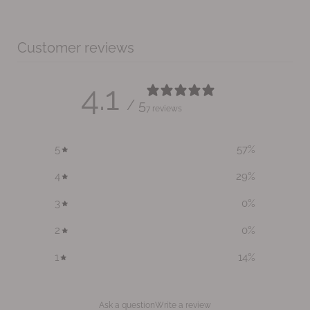
Customer reviews
4.1
/ 5
7 reviews
5
57
%
4
29
%
3
0
%
2
0
%
1
14
%
Ask a question
Write a review