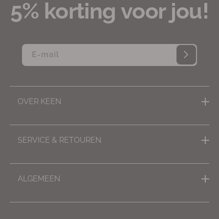
5% korting voor jou!
E‑mail
OVER KEEN
Inspiratie, tips & advies
SERVICE & RETOUREN
Missie
Contact
Impact
ALGEMEEN
Verzending
Reviews
Algemene voorwaarden
Ruilen of retourneren