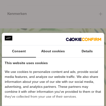
r
r
t
t
H
H
Kenmerken
2
2
H
H
e
e
r
r
e
e
n
n
S
S
Consent
About cookies
Details
a
a
n
n
This website uses cookies
d
d
a
a
We use cookies to personalize content and ads, provide social
media features, and analyze our website traffic. We also share
Welkom bij KEEN
l
l
information about your use of our site with our social media,
e
e
Ontvang
5% korting
op je eerste bestelling
advertising, and analytics partners. These partners may
n
n
én blijf op de hoogte van nieuwe collecties.
combine it with other information you've provided to them or that
they've collected from your use of their services.