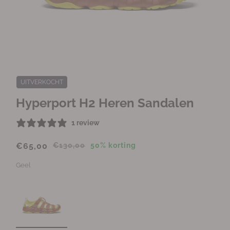
M
e
d
UITVERKOCHT
i
a
Hyperport H2 Heren Sandalen
1
o
1 review
p
e
n
€65,00
€130,00
50% korting
e
n
Geel
i
n
m
o
d
a
a
l