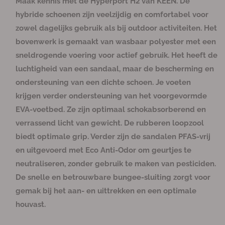
Maak kennis met de Hyperport H2 van KEEN. De
n
n
n
n
b
b
b
b
h
h
h
h
h
v
v
i
i
i
i
e
e
e
e
i
i
i
i
i
hybride schoenen zijn veelzijdig en comfortabel voor
e
e
e
e
s
s
s
s
k
k
k
k
k
e
e
t
t
t
t
c
c
c
c
b
b
b
b
b
zowel dagelijks gebruik als bij outdoor activiteiten. Het
r
r
b
b
b
b
h
h
h
h
a
a
a
a
a
e
e
e
e
i
i
i
i
a
a
a
a
a
bovenwerk is gemaakt van wasbaar polyester met een
l
h
s
s
s
s
k
k
k
k
r
r
r
r
r
c
c
c
c
b
b
b
b
a
o
sneldrogende voering voor actief gebruik. Het heeft de
h
h
h
h
a
a
a
a
g
g
i
i
i
i
a
a
a
a
luchtigheid van een sandaal, maar de bescherming en
k
k
k
k
r
r
r
r
e
e
b
b
b
b
ondersteuning van een dichte schoen. Je voeten
a
a
a
a
n
n
a
a
a
a
krijgen verder ondersteuning van het voorgevormde
v
v
r
r
r
r
EVA-voetbed. Ze zijn optimaal schokabsorberend en
o
o
verrassend licht van gewicht. De rubberen loopzool
o
o
r
r
biedt optimale grip. Verder zijn de sandalen PFAS-vrij
H
H
en uitgevoerd met Eco Anti-Odor om geurtjes te
y
y
neutraliseren, zonder gebruik te maken van pesticiden.
p
p
De snelle en betrouwbare bungee-sluiting zorgt voor
e
e
gemak bij het aan- en uittrekken en een optimale
r
r
p
p
houvast.
o
o