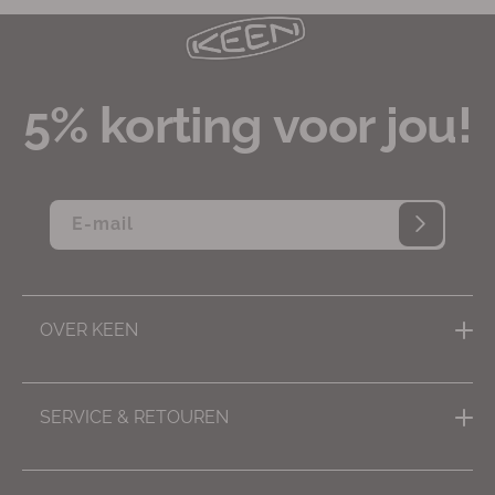
5% korting voor jou!
E‑mail
OVER KEEN
Inspiratie, tips & advies
SERVICE & RETOUREN
Missie
Contact
Impact