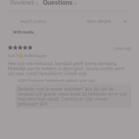
Reviews
Questions
1
0
With media
1 year ago
Aart F.
Verified buyer
Heb last van hielspoor. Sandaal geeft prima demping.
Makkelijk aan te trekken. In deze geel- bruine combi verre
van saai. Loopt fantastisch. Goede prijs.
KEEN Footwear Nederland replied
1 year ago
Bedankt voor je mooie woorden! Wat fijn dat de
sandaal zo’n goede steun biedt bij hielspoor én er ook
nog eens leuk uitziet. Comfort én stijl: missie