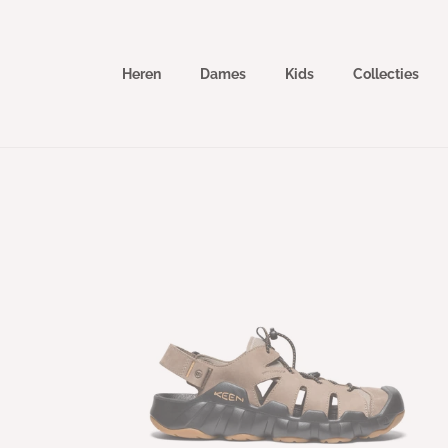
Meteen
naar de
content
Heren
Dames
Kids
Collecties
Ga direct naar
productinformatie