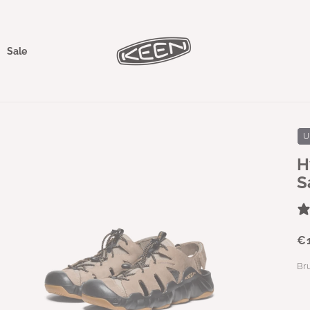
Sale
U
H
S
€
Br