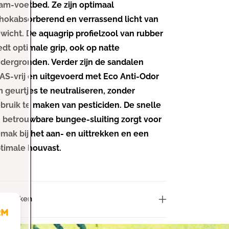
p
p
am-voetbed. Ze zijn optimaal
e
e
hokabsorberend en verrassend licht van
r
r
wicht. De aquagrip profielzool van rubber
p
p
edt optimale grip, ook op natte
o
o
dergronden. Verder zijn de sandalen
r
r
t
t
AS-vrij en uitgevoerd met Eco Anti-Odor
F
F
 geurtjes te neutraliseren, zonder
i
i
bruik te maken van pesticiden. De snelle
s
s
 betrouwbare bungee-sluiting zorgt voor
h
h
mak bij het aan- en uittrekken en een
e
e
r
r
timale houvast.
m
m
a
a
n
n
H
H
nmerken
e
e
r
r
e
e