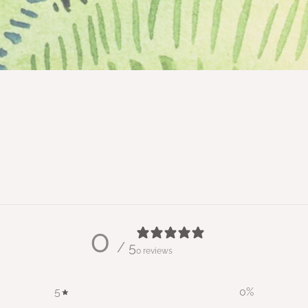
0
/ 5
0 reviews
5
0
%