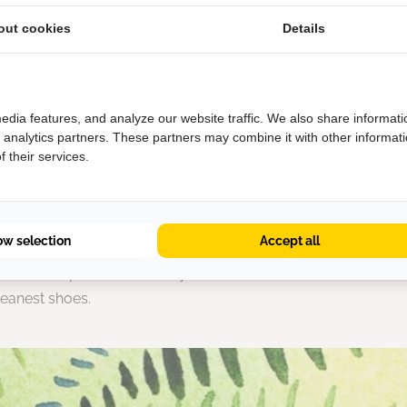
out cookies
Details
edia features, and analyze our website traffic. We also share informati
d analytics partners. These partners may combine it with other informat
 their services.
ner Shoes for a Better P
ow selection
Accept all
 shoe industry that has a positive impact on lives without ha
act on the planet. That’s why we've been on a mission since 
leanest shoes.