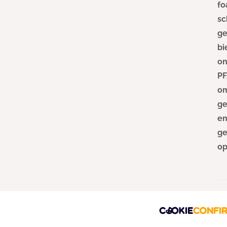
e
fo
n
sc
e
n
ge
i
bi
n
m
on
o
d
PF
a
om
a
l
ge
en
ge
op
Ke