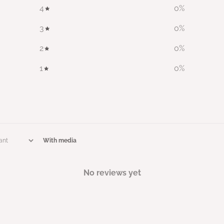
4
0
%
3
0
%
2
0
%
1
0
%
With media
No reviews yet