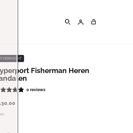
Inloggen
Winkelwagen
ITVERKOCHT
yperport Fisherman Heren
andalen
0 reviews
130,00
uin