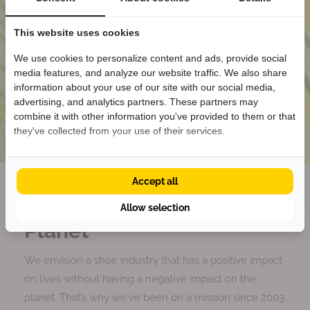
l
l
s
s
This website uses cookies
c
c
We use cookies to personalize content and ads, provide social
h
h
media features, and analyze our website traffic. We also share
Welkom bij KEEN
o
o
information about your use of our site with our social media,
e
e
Ontvang
5% korting
op je eerste bestelling
advertising, and analytics partners. These partners may
n
n
én blijf op de hoogte van nieuwe collecties.
combine it with other information you've provided to them or that
e
e
they've collected from your use of their services.
n
n
Accept all
Krijg 5% korting
Cleaner Shoes for a Better
Allow selection
Planet
We envision a shoe industry that has a positive impact
on lives without having a negative impact on the
planet. That’s why we've been on a mission since 2003