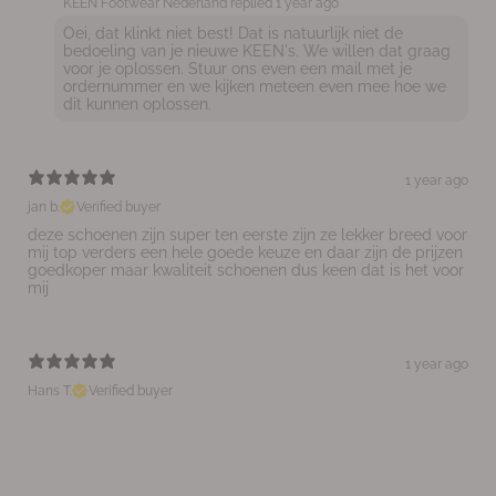
KEEN Footwear Nederland replied
1 year ago
Oei, dat klinkt niet best! Dat is natuurlijk niet de
bedoeling van je nieuwe KEEN's. We willen dat graag
voor je oplossen. Stuur ons even een mail met je
ordernummer en we kijken meteen even mee hoe we
dit kunnen oplossen.
1 year ago
jan b.
Verified buyer
deze schoenen zijn super ten eerste zijn ze lekker breed voor
mij top verders een hele goede keuze en daar zijn de prijzen
goedkoper maar kwaliteit schoenen dus keen dat is het voor
mij
1 year ago
Hans T.
Verified buyer