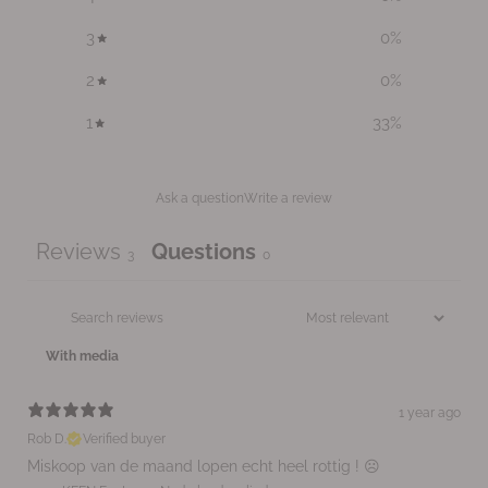
3
0
%
2
0
%
1
33
%
Ask a question
Write a review
Reviews
Questions
3
0
With media
1 year ago
Rob D.
Verified buyer
Miskoop van de maand lopen echt heel rottig ! ☹️