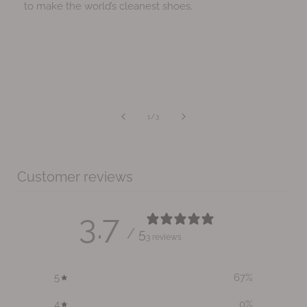
to make the world’s cleanest shoes.
van
1
/
3
Customer reviews
3.7
/ 5
3 reviews
5
67
%
4
0
%