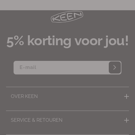
5% korting voor jou!
E‑mail
OVER KEEN
Inspiratie, tips & advies
SERVICE & RETOUREN
Missie
Contact
Impact